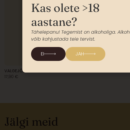
Kas olete >18
aastane?
Tähelepanu! Tegemist on alkoholiga. Alkoh
võib kahjustada teie tervist.
EI
JAH
VALGEJÕE VALGE, 2018, ÕUNA-EBAKÜDOONIA VEIN
17,90
€
Jälgi meid