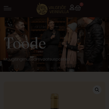
0
Toode
Müügitingimused
Privaatsuspoliitika