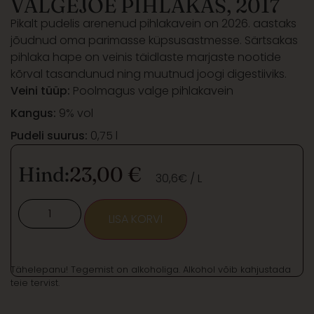
VALGEJÕE PIHLAKAS, 2017
Pikalt pudelis arenenud pihlakavein on 2026. aastaks
jõudnud oma parimasse küpsusastmesse. Särtsakas
pihlaka hape on veinis täidlaste marjaste nootide
kõrval tasandunud ning muutnud joogi digestiiviks.
Veini tüüp:
Poolmagus valge pihlakavein
Kangus:
9% vol
Pudeli suurus:
0,75 l
Hind:
23,00
€
30,6€ / L
LISA KORVI
Tähelepanu! Tegemist on alkoholiga. Alkohol võib kahjustada
teie tervist.