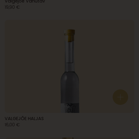
Valgejõe Vahutav
19,90
€
VALGEJÕE HALJAS
16,00
€