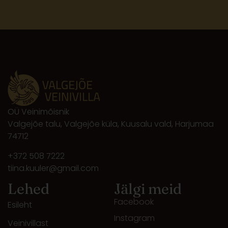
OÜ Veinimõisnik
Valgejõe talu, Valgejõe küla, Kuusalu vald, Harjumaa
74712
+372 508 7222
tiina.kuuler@gmail.com
Lehed
Jälgi meid
Facebook
Esileht
Instagram
Veinivillast