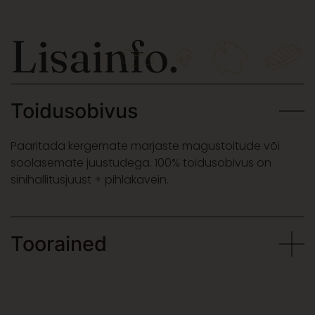
Lisainfo.
Toidusobivus
Paaritada kergemate marjaste magustoitude või
soolasemate juustudega. 100% toidusobivus on
sinihallitusjuust + pihlakavein.
Toorained