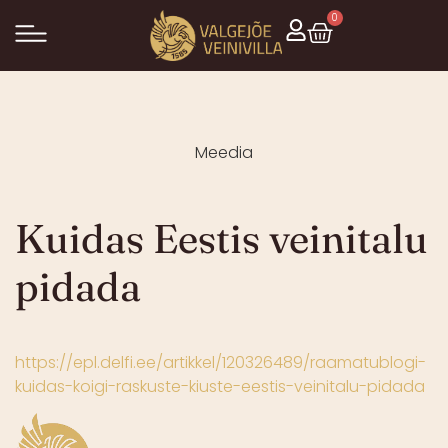
0
Meedia
Kuidas Eestis veinitalu
pidada
https://epl.delfi.ee/artikkel/120326489/raamatublogi-
kuidas-koigi-raskuste-kiuste-eestis-veinitalu-pidada