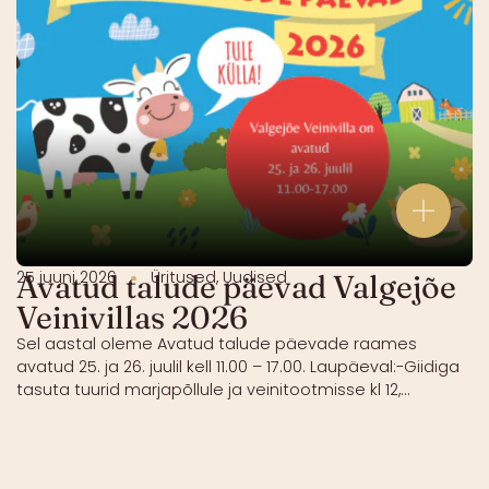
25 juuni 2026
Üritused
,
Uudised
Avatud talude päevad Valgejõe
Veinivillas 2026
Sel aastal oleme Avatud talude päevade raames
avatud 25. ja 26. juulil kell 11.00 – 17.00. Laupäeval:-Giidiga
tasuta tuurid marjapõllule ja veinitootmisse kl 12,...