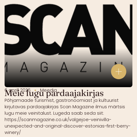
6 aprill 2026
Meedia
Meie lugu pardaajakirjas
Põhjamaade turismist, gastronoomiast ja kultuurist
kirjutavas pardaajakirjas Scan Magazine ilmus märtsis
lugu meie veinitalust. Lugeda saab seda siit:
https://scanmagazine.co.uk/valgejoe-veinivilla-
unexpected-and-original-discover-estonias-first-berry-
winery/