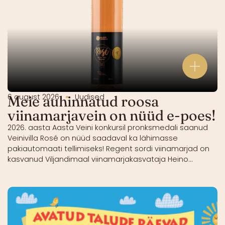
6 august 2026
Uudised
Meie auhinnatud roosa
viinamarjavein on nüüd e-poes!
2026. aasta Aasta Veini konkursil pronksmedali saanud
Veinivilla Rosé on nüüd saadaval ka lähimasse
pakiautomaati tellimiseks! Regent sordi viinamarjad on
kasvanud Viljandimaal viinamarjakasvataja Heino...