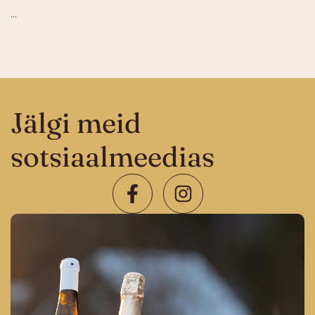
...
Jälgi meid
sotsiaalmeedias