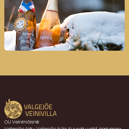
OÜ Veinimõisnik
Valgejõe talu, Valgejõe küla, Kuusalu vald, Harjumaa