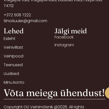
74712
+372 508 7222
tiina.kuuler@gmail.com
Lehed
Jälgi meid
Facebook
Esileht
Instagram
Veinivillast
Veinipood
Teenused
Uudised
Minu konto
Võta meiega ühendust!
Copyright OÜ Veinimõisnik @2026. All rights