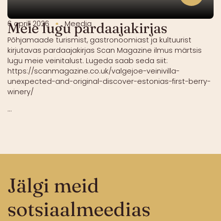
6 aprill 2026
Meedia
Meie lugu pardaajakirjas
Põhjamaade turismist, gastronoomiast ja kultuurist
kirjutavas pardaajakirjas Scan Magazine ilmus märtsis
lugu meie veinitalust. Lugeda saab seda siit:
https://scanmagazine.co.uk/valgejoe-veinivilla-
unexpected-and-original-discover-estonias-first-berry-
winery/
...
Jälgi meid
sotsiaalmeedias