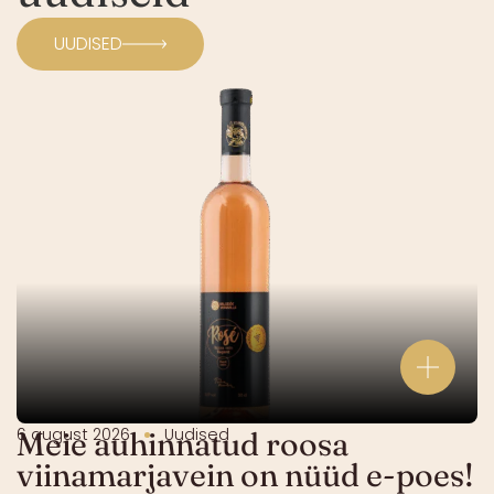
UUDISED
6 august 2026
Uudised
Meie auhinnatud roosa
viinamarjavein on nüüd e-poes!