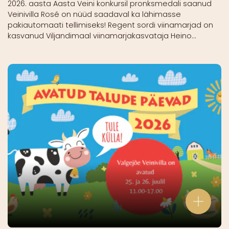
2026. aasta Aasta Veini konkursil pronksmedali saanud
Veinivilla Rosé on nüüd saadaval ka lähimasse
pakiautomaati tellimiseks! Regent sordi viinamarjad on
kasvanud Viljandimaal viinamarjakasvataja Heino...