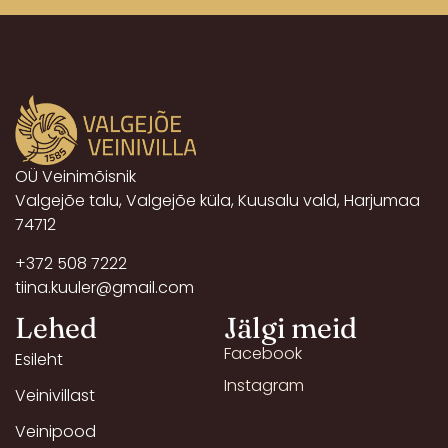
OÜ Veinimõisnik
Valgejõe talu, Valgejõe küla, Kuusalu vald, Harjumaa
74712
+372 508 7222
tiina.kuuler@gmail.com
Lehed
Jälgi meid
Facebook
Esileht
Instagram
Veinivillast
Veinipood