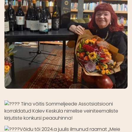
Tiina võitis Sommeljeede Assotsiatsiooni
korraldatud Kalev Kesküla nimelise veiniteemaliste
kirjutiste konkursi peaauhinna!
Võidu tõi 2024.a juulis ilmunud raamat „Meie