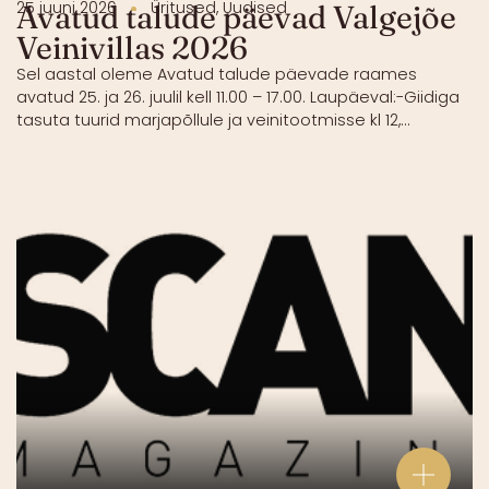
25 juuni 2026
Üritused
,
Uudised
Avatud talude päevad Valgejõe
Veinivillas 2026
Sel aastal oleme Avatud talude päevade raames
avatud 25. ja 26. juulil kell 11.00 – 17.00. Laupäeval:-Giidiga
tasuta tuurid marjapõllule ja veinitootmisse kl 12,...